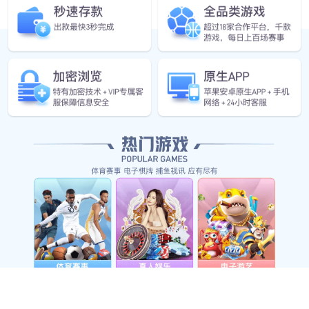
其他功能介绍
客服
电瓶车智慧物联网感知管理平台
4008云顶集团
访客管理系统
拨打电话