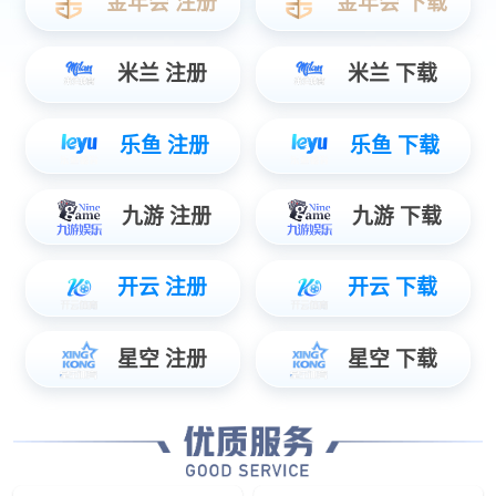
码”管理制度，即一辆电动车对应一个使用人信息档案、一个专属
二维码。发现电瓶和电动车分离，能快速联系车主，及时提
醒提示。建立社区电动车动态数据库，充分运用科技手段管理，降低
人力成本，提高管理效率。
禁止电瓶车/拎电瓶进电梯上楼充电
电动车的电瓶绑定识别标签，在小区单元楼入口、电梯划定禁入区
域， 禁止将居民将电瓶带入住处充电，以免引发消防安全事故。如有
居民违反规定将电瓶车或拎电瓶带入楼道或电梯内，系统会检测到电
瓶标签，发出警报并将数据实时传送给管理人员，同时语音提示居民
不能将电瓶带入，车辆或电瓶伪装、遮挡、避开视频都能识
别，有效杜绝电瓶车或电瓶上楼充电，确保小区消防安全。