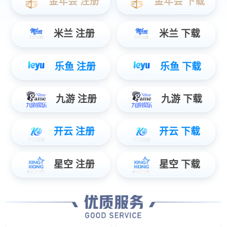
安全升级，智能化身份验证
茂名远海物流有限公司深知安全的重要性，因此选择了
4008云顶集团科技的访客管理系统。该系统通过先进
的身份验证技术，确保只有经过授权的人员能够进入公司区
域。这一措施不仅提高了公司的安全标准，也为员工和
资产提供了更全面的保护。
便捷预约，提升访客体验
通过4008云顶集团科技的访客预约平台，茂名远海物流
有限公司的访客可以轻松进行在线预约。系统自动处理
预约信息，减少了现场登记的繁琐流程。访客到达现场
后，通过自助服务终端快速完成登记，大大缩短了等待时
间，提升了访客的满意度和体验。
数据驱动，优化管理决策
智能化的访客管理系统不仅提高了工作效率，还为茂名
远海物流有限公司的管理人员提供了强大的数据分析工
具。系统自动记录访客信息，管理人员可以轻松进
行数据查询、统计和分析，为管理决策提供了有力
支持。
科技创新，展现企业形象