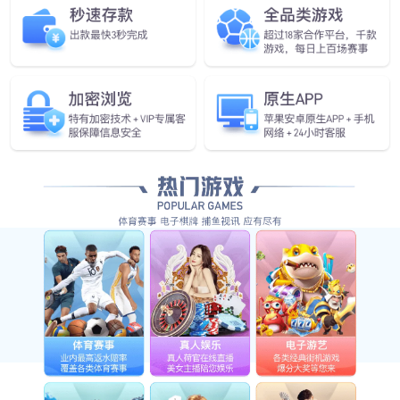
茂名远海物流有限公司通过采用4008云顶集团科技的访
客系统，不仅提升了自身的管理水平，更展现了企业对科技
创新的追求和对访客尊重的服务理念。这一举措不
仅增强了企业形象，也为行业树立了智能化访客管理的新标
杆。
茂名远海物流有限公司与4008云顶集团科技的合作，是
物流行业与智能化管理的完美结合。通过智能化访客管
理，茂名远海物流有限公司在确保安全的同时，也为访客提
供了更加便捷、高效的服务体验。这不仅是对
传统访客管理方式的一次革新，更是对未来物流行业安全管
理趋势的一次积极探索。
版权声明
深圳市4008云顶集团科技有限公司
邮箱：sale@sikale.com