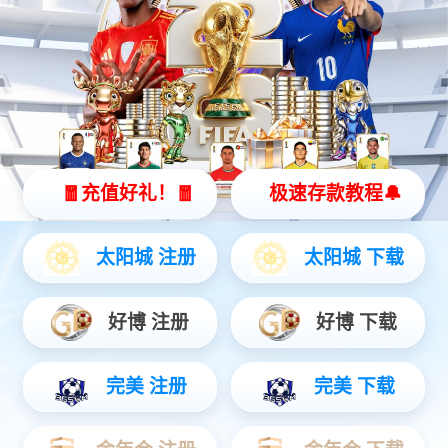
智能等前沿科技领域的研究与应用。该产业园依托
于地理位置优势和政策扶持，吸引了众多国内外知名企业和
创新型初创企业入驻，形成了一个集科研、开发、应用
于一体的综合性科技园区。产业园不仅提供了先进的
基础设施和完善的服务体系，还致力于打造一个开
放、合作、创新的科技生态圈，推动区域内
的经济发展和科技创新。